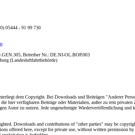
(0) 05444 - 91 99 730
de
.GEN.305, Betreiber Nr.: DE.NI-OL.BOP.003
nburg (Landesluftfahrtbehörde)
unterliegt dem Copyright. Bei Downloads und Beiträgen "Anderer Perso
t, die hier verfügbaren Beiträge oder Materialien, außer zu rein private
n Autor zu nutzen. Jede ungenehmigte Wiederveröffentlichung und ko
righted. Downloads and contributions of "other parties" may be copyright
tions offered here, except for private use, without written permission by
exploitation is forbidden.