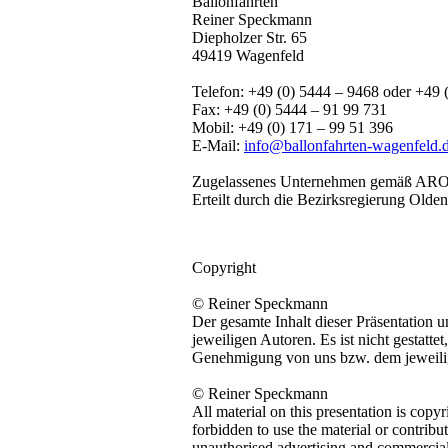
Ballonfahrten
Reiner Speckmann
Diepholzer Str. 65
49419 Wagenfeld
Telefon: +49 (0) 5444 – 9468 oder +49 
Fax: +49 (0) 5444 – 91 99 731
Mobil: +49 (0) 171 – 99 51 396
E-Mail:
info@ballonfahrten-wagenfeld.
Zugelassenes Unternehmen gemäß ARO
Erteilt durch die Bezirksregierung Olde
Copyright
© Reiner Speckmann
Der gesamte Inhalt dieser Präsentation 
jeweiligen Autoren. Es ist nicht gestatte
Genehmigung von uns bzw. dem jeweilige
© Reiner Speckmann
All material on this presentation is copy
forbidden to use the material or contribu
unauthorised advertising and commercial 